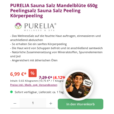
PURELIA Sauna Salz Mandelblüte 650g
Peelingsalz Sauna Salz Peeling
Körperpeeling
- Das WellnessSalz auf die feuchte Haut auftragen, einmassieren und
anschließend abduschen
- So erhalten Sie ein sanftes Körperpeeling
- Die Haut wird von Schuppen befreit und ist anschließend samtweich
- Natürliche Zusammensetzung von Mineralstoffen, Spurenelementen
und Jod
- Angereichert mit ätherischen Ölen
%
6,99 €*
7,29 €*
(4.12% gespart)
Inhalt:
0.65 Kilogramm
(10,75 €* / 1 Kilogramm)
Preise inkl. MwSt. zzgl. Versandkosten
Sofort verfügbar, Lieferzeit: ca. 1 Tag
Produkt Anzahl: Gib den gewünschten Wert ein oder benutze die Schaltflächen um di
In den Warenkorb