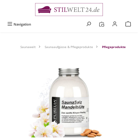
alt springen
Navigation
Saunawelt
Saunaaufgüsse & Pflegeprodukte
Pflegeprodukte
Bildergalerie überspringen