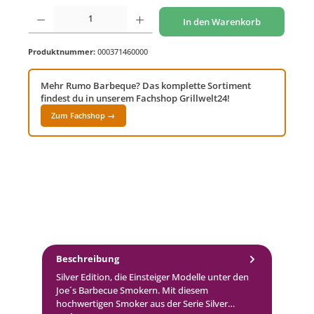
Produkt Anzahl: Gib den gewünschten Wert ein oder benutze die Schaltflächen um di
In den Warenkorb
Produktnummer:
000371460000
Mehr Rumo Barbeque? Das komplette Sortiment
findest du in unserem Fachshop Grillwelt24!
Zum Fachshop →
Beschreibung
Silver Edition, die Einsteiger Modelle unter den
Joe´s Barbecue Smokern. Mit diesem
hochwertigen Smoker aus der Serie Silver…