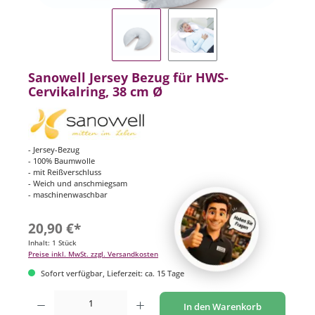
Sanowell Jersey Bezug für HWS-
Cervikalring, 38 cm Ø
- Jersey-Bezug
- 100% Baumwolle
- mit Reißverschluss
- Weich und anschmiegsam
- maschinenwaschbar
20,90 €*
Inhalt:
1 Stück
Preise inkl. MwSt. zzgl. Versandkosten
Sofort verfügbar, Lieferzeit: ca. 15 Tage
Produkt Anzahl: Gib den gewünschten Wert ein oder benutze die Schaltflächen um di
In den Warenkorb