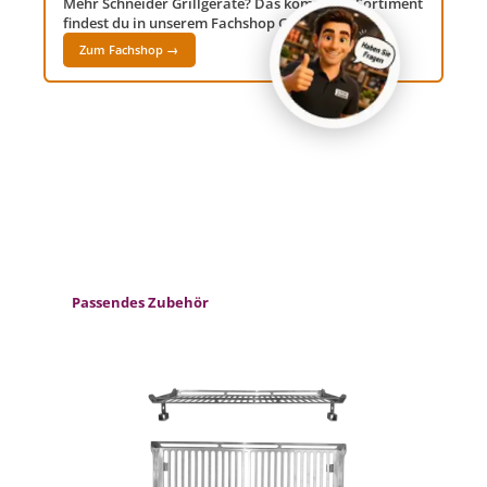
Mehr Schneider Grillgeräte? Das komplette Sortiment
findest du in unserem Fachshop Grillwelt24!
Zum Fachshop →
Produktgalerie überspringen
Passendes Zubehör