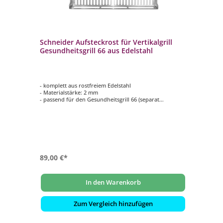
Schneider Aufsteckrost für Vertikalgrill
Sc
Gesundheitsgrill 66 aus Edelstahl
Ge
- komplett aus rostfreiem Edelstahl
- k
- Materialstärke: 2 mm
- M
- passend für den Gesundheitsgrill 66 (separat
- p
erhältlich)
erh
 4
r
89,00 €*
10
In den Warenkorb
Zum Vergleich hinzufügen