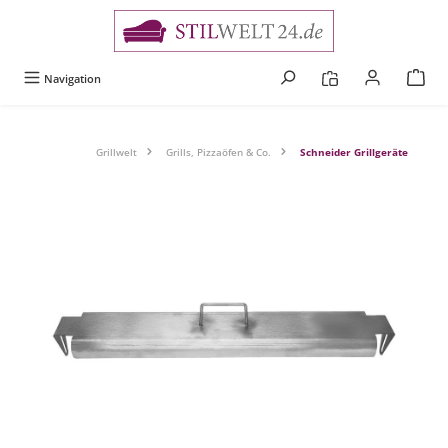
alt springen
Navigation
Grillwelt
Grills, Pizzaöfen & Co.
Schneider Grillgeräte
Bildergalerie überspringen