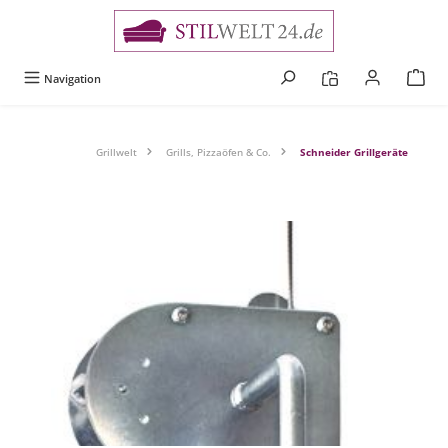
alt springen
Navigation
Grillwelt
Grills, Pizzaöfen & Co.
Schneider Grillgeräte
Bildergalerie überspringen