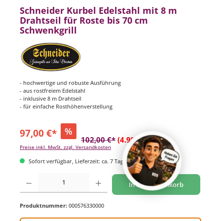
Schneider Kurbel Edelstahl mit 8 m
Drahtseil für Roste bis 70 cm
Schwenkgrill
- hochwertige und robuste Ausführung
- aus rostfreiem Edelstahl
- inklusive 8 m Drahtseil
- für einfache Rosthöhenverstellung
%
97,00 €*
102,00 €*
(4.9% gespart)
Preise inkl. MwSt. zzgl. Versandkosten
Sofort verfügbar, Lieferzeit: ca. 7 Tage
Produkt Anzahl: Gib den gewünschten Wert ein oder benutze die Schaltflächen um di
In den Warenkorb
Produktnummer:
000576330000