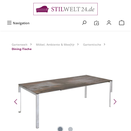
alt springen
Navigation
Gartenwelt
Möbel, Ambiente & Mee(h)r
Gartentische
Dining-Tische
Bildergalerie überspringen