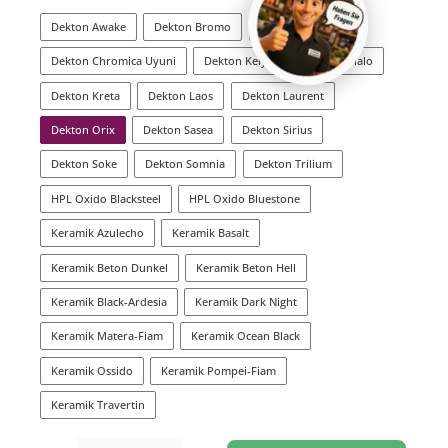
Dekton Awake
Dekton Bromo
Dekton Ceppo
Dekton Chromica Uyuni
Dekton Kelya
Dekton Khalo
Dekton Kreta
Dekton Laos
Dekton Laurent
Dekton Orix
Dekton Sasea
Dekton Sirius
Dekton Soke
Dekton Somnia
Dekton Trilium
HPL Oxido Blacksteel
HPL Oxido Bluestone
Keramik Azulecho
Keramik Basalt
Keramik Beton Dunkel
Keramik Beton Hell
Keramik Black-Ardesia
Keramik Dark Night
Keramik Matera-Fiam
Keramik Ocean Black
Keramik Ossido
Keramik Pompei-Fiam
Keramik Travertin
Produkt Anzahl: Gib den gewünschten Wert ein oder benutze die Schaltflächen um di