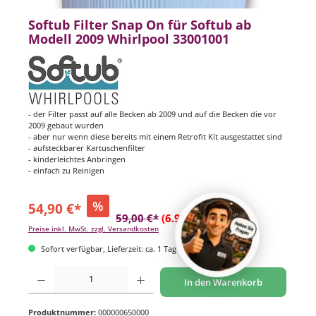
Softub Filter Snap On für Softub ab
Modell 2009 Whirlpool 33001001
- der Filter passt auf alle Becken ab 2009 und auf die Becken die vor
2009 gebaut wurden
- aber nur wenn diese bereits mit einem Retrofit Kit ausgestattet sind
- aufsteckbarer Kartuschenfilter
- kinderleichtes Anbringen
- einfach zu Reinigen
%
54,90 €*
59,00 €*
(6.95% gespart)
Preise inkl. MwSt. zzgl. Versandkosten
Sofort verfügbar, Lieferzeit: ca. 1 Tag
Produkt Anzahl: Gib den gewünschten Wert ein oder benutze die Schaltflächen um di
In den Warenkorb
Produktnummer:
000000650000