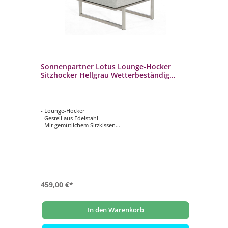
 2-
Sonnenpartner Lotus Lounge-Hocker
So
Sitzhocker Hellgrau Wetterbeständig
Ga
Edelstahl
Te
- Lounge-Hocker
- L
olz
- Gestell aus Edelstahl
- G
- Mit gemütlichem Sitzkissen
- M
- Wetterbeständig und langlebig
- W
459,00 €*
76
79
In den Warenkorb