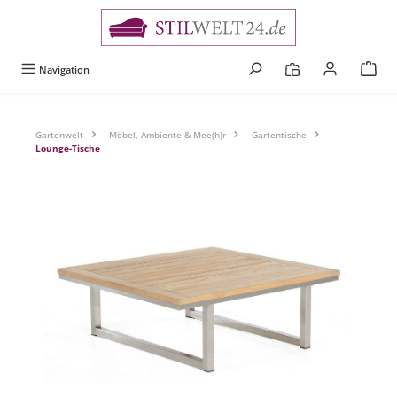
alt springen
Navigation
Gartenwelt
Möbel, Ambiente & Mee(h)r
Gartentische
Lounge-Tische
Bildergalerie überspringen