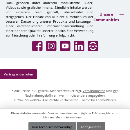
Dazu gehören unter anderem Produkttexte, Bilder,
Videos sowie grafische Inhalte. Sämtliche Inhalte werden
von unserem Team geprüft, überarbeitet und
Unsere
freigegeben. Der Einsatz von KI dient ausschließlich der
Communities
besseren Darstellung unserer Produkte und Leistungen,
einer verständlicheren Informationsvermittlung und
einer höheren Qualität unserer Inhalte. Eine Verwendung
zur Täuschung oder Irreführung erfolgt nicht.
Facebook
Instagram
YouTube
LinkedIn
Website
Vertrag widerrufen
* Alle Preise inkl. gesetzl. Mehrwertsteuer zzgl.
Versandkosten
und ggf.
Nachnahmegebühren, wenn nicht anders angegeben.
© 2026 Stilwelt24 - Alle Rechte vorbehalten. Theme by
ThemeWare®
Diese Website verwendet Cookies, um eine bestmögliche Erfahrung bieten zu
können.
Mehr Informationen ...
Nur technisch notwendige
Konfigurieren