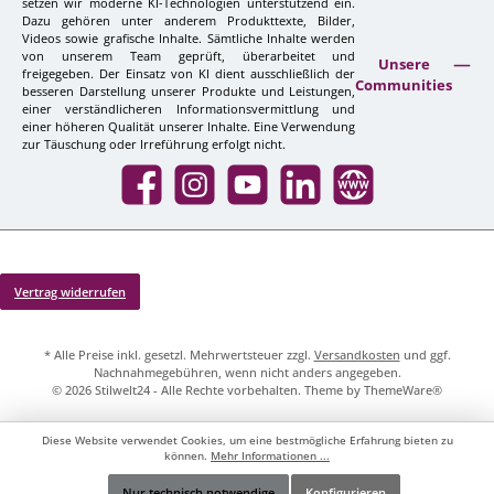
setzen wir moderne KI-Technologien unterstützend ein.
Dazu gehören unter anderem Produkttexte, Bilder,
Videos sowie grafische Inhalte. Sämtliche Inhalte werden
von unserem Team geprüft, überarbeitet und
Unsere
freigegeben. Der Einsatz von KI dient ausschließlich der
Communities
besseren Darstellung unserer Produkte und Leistungen,
einer verständlicheren Informationsvermittlung und
einer höheren Qualität unserer Inhalte. Eine Verwendung
zur Täuschung oder Irreführung erfolgt nicht.
Facebook
Instagram
YouTube
LinkedIn
Website
Vertrag widerrufen
* Alle Preise inkl. gesetzl. Mehrwertsteuer zzgl.
Versandkosten
und ggf.
Nachnahmegebühren, wenn nicht anders angegeben.
© 2026 Stilwelt24 - Alle Rechte vorbehalten. Theme by
ThemeWare®
Diese Website verwendet Cookies, um eine bestmögliche Erfahrung bieten zu
können.
Mehr Informationen ...
Nur technisch notwendige
Konfigurieren