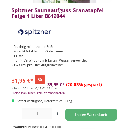
Spitzner Saunaaufguss Granatapfel
Feige 1 Liter 8612044
- Fruchtig mit dezenter Süße
- Schenkt Vitalität und Gute Laune
- 1 Liter
- nur in Verbindung mit kaltem Wasser verwendet
- 15-30 ml pro Liter Aufgusswasser
%
31,95 €*
39,95 €*
(20.03% gespart)
Inhalt:
190 Liter
(0,17 €* / 1 Liter)
Preise inkl. MwSt. zzgl. Versandkosten
Sofort verfügbar, Lieferzeit: ca. 1 Tag
Produkt Anzahl: Gib den gewünschten Wert ein oder benutze die Schaltflächen um di
In den Warenkorb
Produktnummer:
000415500000