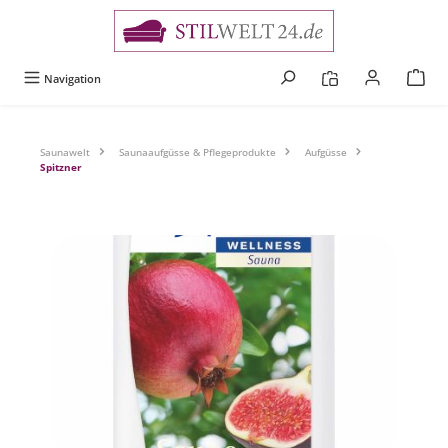
alt springen
Navigation
Saunawelt
Saunaaufgüsse & Pflegeprodukte
Aufgüsse
Spitzner
Bildergalerie überspringen