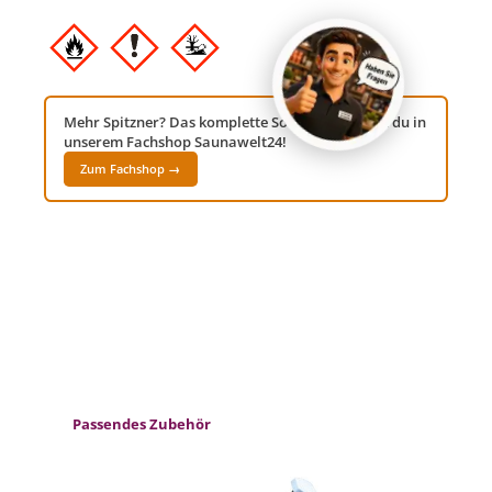
Mehr Spitzner? Das komplette Sortiment findest du in
unserem Fachshop Saunawelt24!
Zum Fachshop →
Produktgalerie überspringen
Passendes Zubehör