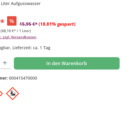
o Liter Aufgusswasser
€*
%
15,95 €*
(18.81% gespart)
r
(68,16 €* / 1 Liter)
t. zzgl. Versandkosten
gbar, Lieferzeit: ca. 1 Tag
 Gib den gewünschten Wert ein oder benutze die Schaltflächen um die Anzahl
In den Warenkorb
mer:
000415470000