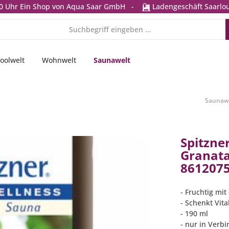
0 Uhr
Ein Shop von Aqua Saar GmbH
-
Ladengeschäft Saarlou
oolwelt
Wohnwelt
Saunawelt
Saunaw
Spitzne
Granata
861207
- Fruchtig mi
- Schenkt Vita
- 190 ml
- nur in Verb