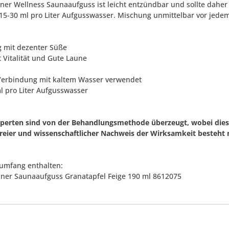
zner Wellness Saunaaufguss ist leicht entzündbar und sollte dahe
15-30 ml pro Liter Aufgusswasser. Mischung unmittelbar vor jede
ig mit dezenter Süße
t Vitalität und Gute Laune
 Verbindung mit kaltem Wasser verwendet
ml pro Liter Aufgusswasser
xperten sind von der Behandlungsmethode überzeugt, wobei diese
freier und wissenschaftlicher Nachweis der Wirksamkeit besteht n
rumfang enthalten:
tzner Saunaaufguss Granatapfel Feige 190 ml 8612075