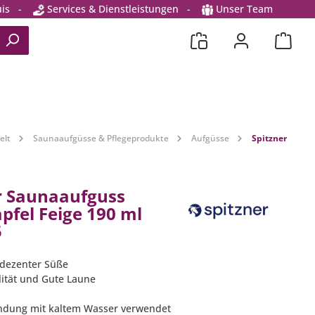
is
-
Services & Dienstleistungen
-
Unser Team
elt
Saunaaufgüsse & Pflegeprodukte
Aufgüsse
Spitzner
r Saunaaufguss
pfel Feige 190 ml
5
t dezenter Süße
lität und Gute Laune
indung mit kaltem Wasser verwendet