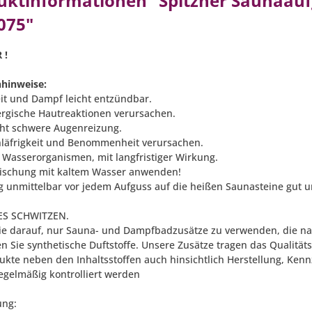
uktinformationen "Spitzner Saunaaufg
075"
 !
hinweise:
eit und Dampf leicht entzündbar.
ergische Hautreaktionen verursachen.
ht schwere Augenreizung.
läfrigkeit und Benommenheit verursachen.
ür Wasserorganismen, mit langfristiger Wirkung.
ischung mit kaltem Wasser anwenden!
 unmittelbar vor jedem Aufguss auf die heißen Saunasteine gut 
S SCHWITZEN.
ie darauf, nur Sauna- und Dampfbadzusätze zu verwenden, die natü
n Sie synthetische Duftstoffe. Unsere Zusätze tragen das Qualitä
dukte neben den Inhaltsstoffen auch hinsichtlich Herstellung, 
regelmäßig kontrolliert werden
ng: