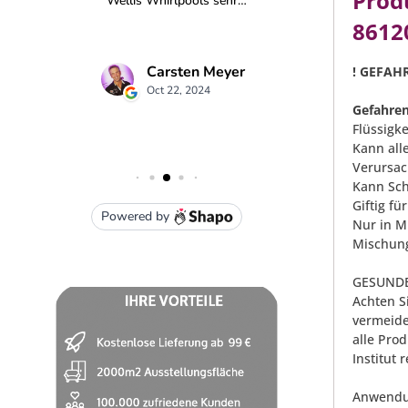
Prod
8612
! GEFAHR
Gefahren
Flüssigk
Kann all
Verursac
Kann Sch
Giftig f
Nur in M
Mischung
GESUNDE
Achten S
vermeide
alle Pro
Institut 
Anwendu