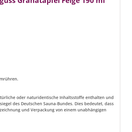
uss Granatapfel Feige 190 ml
umrühren.
rliche oder naturidentische Inhaltsstoffe enthalten und
tssiegel des Deutschen Sauna-Bundes. Dies bedeutet, dass
Kennzeichnung und Verpackung von einem unabhängigen