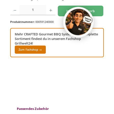
Produkt Anzahl: Gib den gewünschten Wert ein oder benutze die Schaltflächen um di
In den Warenkorb
Produktnummer:
000591240000
Mehr CRAFTED Gourmet BBQ System? Das komplette
Sortiment findest du in unserem Fachshop
Grillwelt24!
Zum Fachshop →
Produktgalerie überspringen
Passendes Zubehör