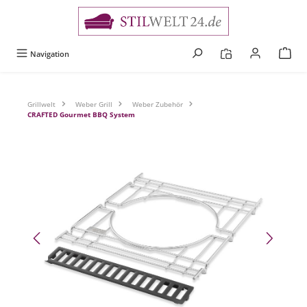
alt springen
Navigation
Grillwelt
Weber Grill
Weber Zubehör
CRAFTED Gourmet BBQ System
Bildergalerie überspringen