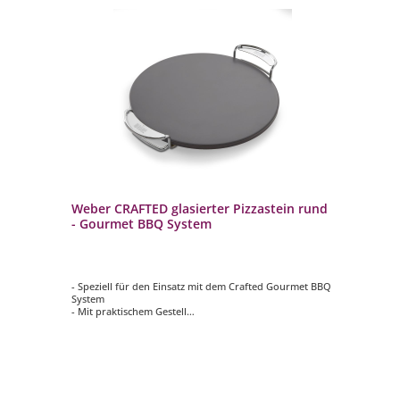
Weber CRAFTED glasierter Pizzastein rund
We
- Gourmet BBQ System
Gr
r
- Speziell für den Einsatz mit dem Crafted Gourmet BBQ
- S
System
- k
FTED
- Mit praktischem Gestell
vi
- neue, glasierte Oberfläche
- a
- verhindert das Anhaften von Speisen und erleichtert
- 
g
die Reinigung
- p
- absorbiert, speichert und verteilt die Wärme effizient