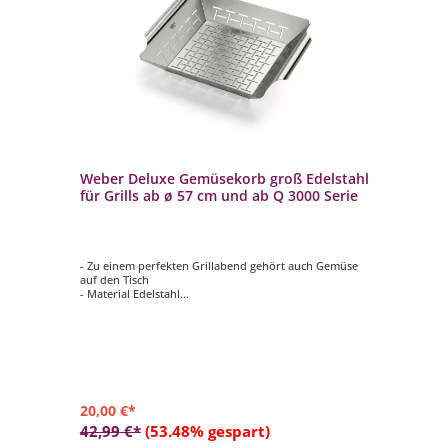
Weber Deluxe Gemüsekorb groß Edelstahl
We
000
für Grills ab ø 57 cm und ab Q 3000 Serie
Gr
- Zu einem perfekten Grillabend gehört auch Gemüse
- 
auf den Tisch
en
- Material Edelstahl
- 
- Maße ca. 37 x 30 x 6,5 cm
- M
- das stilvolle Design vermindert Verformungen
- M
- geeignet für Holzkohlegrills ab Ø 57 cm und Gasgrills
- d
nd
ab Modell Weber Q 300 / Q 3000
20,00 €*
26
42,99 €*
(53.48% gespart)
36