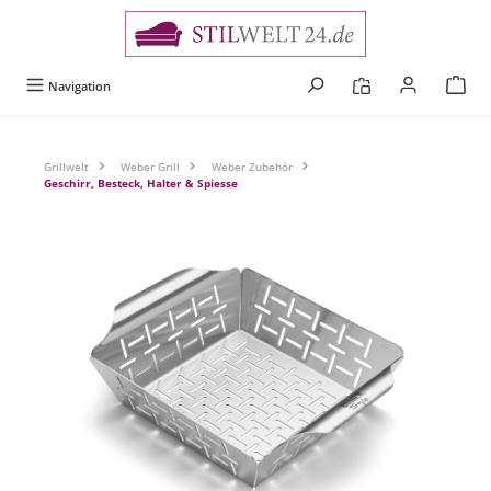
alt springen
Navigation
Grillwelt
Weber Grill
Weber Zubehör
Geschirr, Besteck, Halter & Spiesse
Bildergalerie überspringen