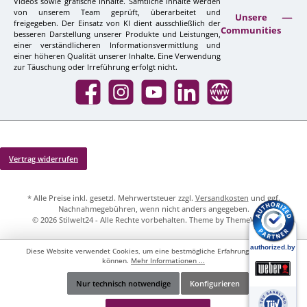
Videos sowie grafische Inhalte. Sämtliche Inhalte werden
von unserem Team geprüft, überarbeitet und
Unsere
freigegeben. Der Einsatz von KI dient ausschließlich der
Communities
besseren Darstellung unserer Produkte und Leistungen,
einer verständlicheren Informationsvermittlung und
einer höheren Qualität unserer Inhalte. Eine Verwendung
zur Täuschung oder Irreführung erfolgt nicht.
Facebook
Instagram
YouTube
LinkedIn
Website
Vertrag widerrufen
* Alle Preise inkl. gesetzl. Mehrwertsteuer zzgl.
Versandkosten
und ggf.
Nachnahmegebühren, wenn nicht anders angegeben.
© 2026 Stilwelt24 - Alle Rechte vorbehalten. Theme by
ThemeWare®
Diese Website verwendet Cookies, um eine bestmögliche Erfahrung bieten zu
können.
Mehr Informationen ...
Nur technisch notwendige
Konfigurieren
Werkzeugleiste anzeigen