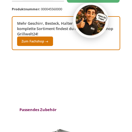
Produktnummer:
000045560000
Mehr Geschirr, Besteck, Halter & Spiesse? Das
komplette Sortiment findest du in unserem Fachshop
Grillwelt24!
Zum Fachshop →
Produktgalerie überspringen
Passendes Zubehör