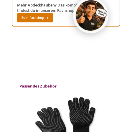
Mehr Abdeckhauben? Das komplette Sortiment
findest du in unserem Fachshop Grillwelt24!
Zum Fachshop →
Produktgalerie überspringen
Passendes Zubehör