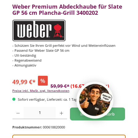
Weber Premium Abdeckhaube für Slate
GP 56 cm Plancha-Grill 3400202
- Schützen Sie Ihren Grill perfekt vor Wind und Wettereinflüssen
- Passend für Weber Slate GP 56 cm
- UV-beständig
- Regenabweisend
- Atmungsaktiv
%
49,99 €*
59,99 €*
(16.67% gespart)
Preise inkl. MwSt. zzgl. Versandkosten
Sofort verfügbar, Lieferzeit: ca. 1 Tag
Produkt Anzahl: Gib den gewünschten Wert ein oder benutze die Schaltflächen um di
In den Warenkorb
Produktnummer:
000618820000