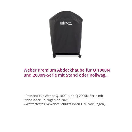
Weber Premium Abdeckhaube für Q 1000N
We
und 2000N-Serie mit Stand oder Rollwagen
Ga
3400853
Q
- Passend für Weber Q 1000- und Q 2000N-Serie mit
- 
Stand oder Rollwgen ab 2025
28
- Wetterfestes Gewebe: Schützt Ihren Grill vor Regen,
- E
Schnee und Sonneneinstrahlung
- D
- UV-beständig: Beugt Verfärbungen und
pr
Materialschäden durch Sonneneinwirkung vor
- H
- Robustes Material für lange Haltbarkeit und einfachen
- 
Gebrauch
gri
- Befestigungsriemen sorgen dafür, dass die Abdeckung