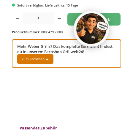
Sofort verfügbar, Lieferzeit: ca. 15 Tage
Produkt Anzahl: Gib den gewünschten Wert ein oder benutze die Schaltflächen um di
In den Warenkorb
Produktnummer:
000642950000
Mehr Weber Grills? Das komplette Sortiment findest
du in unserem Fachshop Grillwelt24!
Zum Fachshop →
Produktgalerie überspringen
Passendes Zubehör