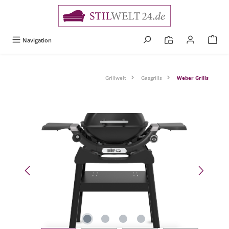
alt springen
Navigation
Grillwelt
Gasgrills
Weber Grills
Bildergalerie überspringen