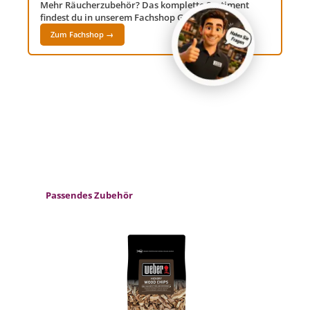
Mehr Räucherzubehör? Das komplette Sortiment
findest du in unserem Fachshop Grillwelt24!
Zum Fachshop →
Produktgalerie überspringen
Passendes Zubehör