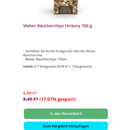
Weber Räucherchips Hickory 700 g
We
- Verleihen Sie Ihrem Grillgut ein herrlich feines
- V
Raucharoma
Ra
- Weber Räucherchips 17624
- 
und
- Inhalt ca. 700 g
- I
Inhalt:
0.7 Kilogramm
(9,99 €* / 1 Kilogramm)
In
- Geschmacksrichtung Hickory
- 
- in 10 verschiedenen Geschmacksrichtungen erhältlich
- i
ich
6,99 €*
6,
8,49 €*
(17.67% gespart)
8,
In den Warenkorb
Zum Vergleich hinzufügen