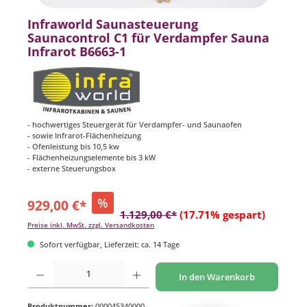
Infraworld Saunasteuerung
Saunacontrol C1 für Verdampfer Sauna
Infrarot B6663-1
- hochwertiges Steuergerät für Verdampfer- und Saunaofen
- sowie Infrarot-Flächenheizung
- Ofenleistung bis 10,5 kw
- Flächenheizungselemente bis 3 kW
- externe Steuerungsbox
%
929,00 €*
1.129,00 €*
(17.71% gespart)
Preise inkl. MwSt. zzgl. Versandkosten
Sofort verfügbar, Lieferzeit: ca. 14 Tage
Produkt Anzahl: Gib den gewünschten Wert ein oder benutze die Schaltflächen um di
In den Warenkorb
Produktnummer:
000045340000