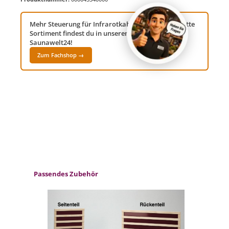
Mehr Steuerung für Infrarotkabinen? Das komplette
Sortiment findest du in unserem Fachshop
Saunawelt24!
Zum Fachshop →
Produktgalerie überspringen
Passendes Zubehör