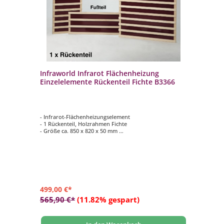
Infraworld Infrarot Flächenheizung
In
3 cm
Einzelelemente Rückenteil Fichte B3366
Ei
- Infrarot-Flächenheizungselement
- 
- 1 Rückenteil, Holzrahmen Fichte
- 1
- Größe ca. 850 x 820 x 50 mm
- 
- 460 Watt
- 1
499,00 €*
24
565,90 €*
(11.82% gespart)
26