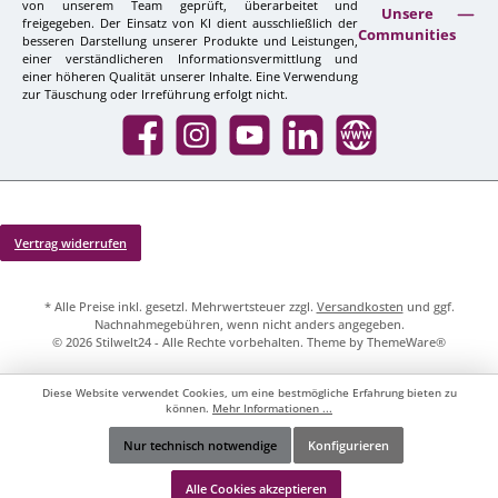
von unserem Team geprüft, überarbeitet und
Unsere
freigegeben. Der Einsatz von KI dient ausschließlich der
Communities
besseren Darstellung unserer Produkte und Leistungen,
einer verständlicheren Informationsvermittlung und
einer höheren Qualität unserer Inhalte. Eine Verwendung
zur Täuschung oder Irreführung erfolgt nicht.
Facebook
Instagram
YouTube
LinkedIn
Website
Vertrag widerrufen
* Alle Preise inkl. gesetzl. Mehrwertsteuer zzgl.
Versandkosten
und ggf.
Nachnahmegebühren, wenn nicht anders angegeben.
© 2026 Stilwelt24 - Alle Rechte vorbehalten. Theme by
ThemeWare®
Diese Website verwendet Cookies, um eine bestmögliche Erfahrung bieten zu
können.
Mehr Informationen ...
Nur technisch notwendige
Konfigurieren
Werkzeugleiste anzeigen
Alle Cookies akzeptieren