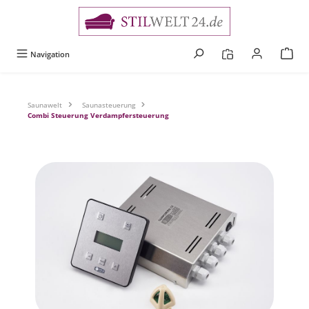
alt springen
Navigation
Saunawelt
Saunasteuerung
Combi Steuerung Verdampfersteuerung
Bildergalerie überspringen