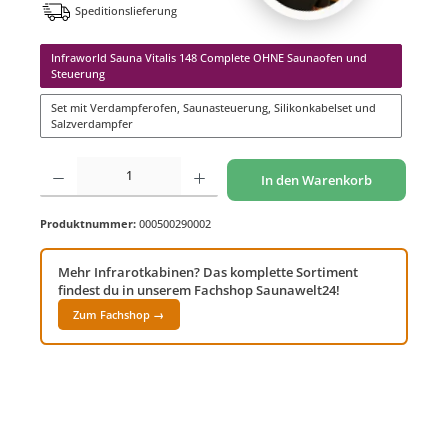
Speditionslieferung
Infraworld Sauna Vitalis 148 Complete OHNE Saunaofen und
Steuerung
Set mit Verdampferofen, Saunasteuerung, Silikonkabelset und
Salzverdampfer
Produkt Anzahl: Gib den gewünschten Wert ein oder benutze die Schaltflächen um di
In den Warenkorb
Produktnummer:
000500290002
Mehr Infrarotkabinen? Das komplette Sortiment
findest du in unserem Fachshop Saunawelt24!
Zum Fachshop →