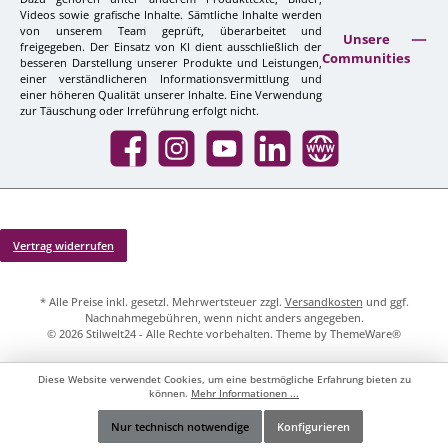
Videos sowie grafische Inhalte. Sämtliche Inhalte werden
von unserem Team geprüft, überarbeitet und
Unsere
freigegeben. Der Einsatz von KI dient ausschließlich der
Communities
besseren Darstellung unserer Produkte und Leistungen,
einer verständlicheren Informationsvermittlung und
einer höheren Qualität unserer Inhalte. Eine Verwendung
zur Täuschung oder Irreführung erfolgt nicht.
Facebook
Instagram
YouTube
LinkedIn
Website
Vertrag widerrufen
* Alle Preise inkl. gesetzl. Mehrwertsteuer zzgl.
Versandkosten
und ggf.
Nachnahmegebühren, wenn nicht anders angegeben.
© 2026 Stilwelt24 - Alle Rechte vorbehalten. Theme by
ThemeWare®
Diese Website verwendet Cookies, um eine bestmögliche Erfahrung bieten zu
können.
Mehr Informationen ...
Nur technisch notwendige
Konfigurieren
Werkzeugleiste anzeigen