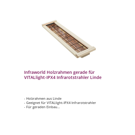
Infraworld Holzrahmen gerade für
In
VITALlight-IPX4 Infrarotstrahler Linde
VI
be
- Holzrahmen aus Linde
- P
- Geeignet für VITALlight-IPX4 Infrarotstrahler
- g
- Für geraden Einbau
- f
– 40
- Abmessungen ca. 818 x 240 x 40 mm (HxBxT)
- 
- 