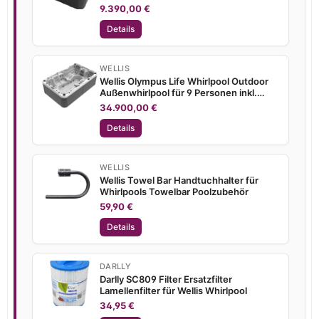
Thermoabdeckung
9.390,00 €
Details
WELLIS
Wellis Olympus Life Whirlpool Outdoor
Außenwhirlpool für 9 Personen inkl.
Thermoabdeckung
34.900,00 €
Details
WELLIS
Wellis Towel Bar Handtuchhalter für
Whirlpools Towelbar Poolzubehör
59,90 €
Details
DARLLY
Darlly SC809 Filter Ersatzfilter
Lamellenfilter für Wellis Whirlpool
34,95 €